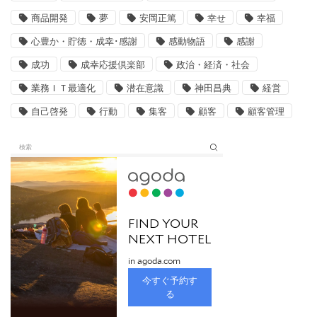
商品開発
夢
安岡正篤
幸せ
幸福
心豊か・貯徳・成幸･感謝
感動物語
感謝
成功
成幸応援倶楽部
政治・経済・社会
業務ＩＴ最適化
潜在意識
神田昌典
経営
自己啓発
行動
集客
顧客
顧客管理