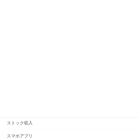
Wordpress
お客様の声
アフィリエイト
アマゾンFBA
アマゾンキャンペーン
アメブロ
キンドル
コピーライティング
ストックビジネス
ストック収入
スマホアプリ