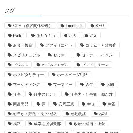
タグ
CRM（顧客関係管理）
Facebook
SEO
twitter
ありがとう
お客
お金
お金・投資
アフィリエイト
コラム・人財共育
スピリチュアル
セミナー
セミナー・イベント
ビジネス
ビジネスモデル
プレスリリース
ホスピタリティー
ホームページ戦略
マーケティング
マーフィー
人生
人間
仕事
仕事のヒント
仕事力・仕事観・働き方
商品開発
夢
安岡正篤
幸せ
幸福
心豊か・貯徳・成幸･感謝
感動物語
感謝
成功
成幸応援倶楽部
政治・経済・社会