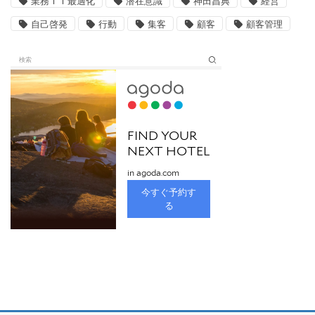
業務ＩＴ最適化
潜在意識
神田昌典
経営
自己啓発
行動
集客
顧客
顧客管理