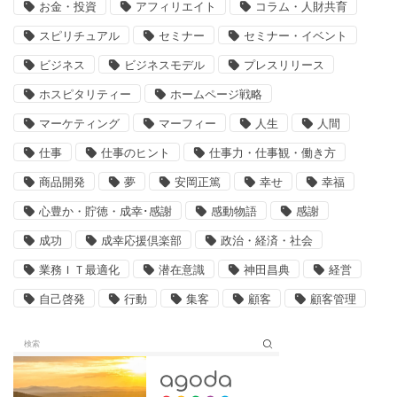
お金・投資
アフィリエイト
コラム・人財共育
スピリチュアル
セミナー
セミナー・イベント
ビジネス
ビジネスモデル
プレスリリース
ホスピタリティー
ホームページ戦略
マーケティング
マーフィー
人生
人間
仕事
仕事のヒント
仕事力・仕事観・働き方
商品開発
夢
安岡正篤
幸せ
幸福
心豊か・貯徳・成幸･感謝
感動物語
感謝
成功
成幸応援倶楽部
政治・経済・社会
業務ＩＴ最適化
潜在意識
神田昌典
経営
自己啓発
行動
集客
顧客
顧客管理