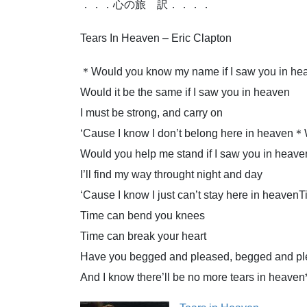
．．．心の旅 訳．．．．
Tears In Heaven – Eric Clapton
＊Would you know my name if I saw you in he
Would it be the same if I saw you in heaven
I must be strong, and carry on
‘Cause I know I don’t belong here in heaven＊
Would you help me stand if I saw you in heave
I’ll find my way throught night and day
‘Cause I know I just can’t stay here in heave
Time can bend you knees
Time can break your heart
Have you begged and pleased, begged and ple
And I know there’ll be no more tears in heave