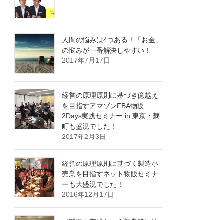
人間の悩みは4つある！「お金」
の悩みが一番解決しやすい！
2017年7月17日
経営の原理原則に基づき億越え
を目指すアマゾンFBA物販
2Days実践セミナー in 東京・麹
町も盛況でした！
2017年2月3日
経営の原理原則に基づく製造小
売業を目指すネット物販セミナ
ーも大盛況でした！
2016年12月17日