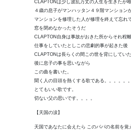
CLAPTONは少し波乱万丈の人生を生きたが
４歳の息子がマンハッタン４９階マンション
マンションを修理した人が修理を終えて忘れ
窓を閉めなかったそうだ
CLAPTON自身は事故がおきた所からそれ程
仕事をしていたとしこの悲劇的事が起きた後
CLAPTONは長らくの間この世を背にしてい
後に息子の事を思いながら
この曲を書いた。
聞く人の目頭を熱くする歌である。。。。。
とてもいい歌です。
切ない父の思いです。。。。
【天国の涙】
天国であなたに会えたら このパパの名前を覚