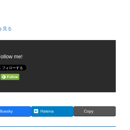
細を見る
ollow me!
Bluesky
Hatena
Copy