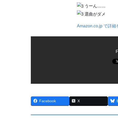
うーん……
選曲がダメ
Amazon.co.jp で詳
F
Facebook
X