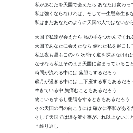
私があなたを天国で会えたら あなたは変わっ
私は強くならなければ、そして一生懸命生き
私はまだあなたのように天国の人ではないか
天国で私達が会えたら 私の手をつかんでくれ
天国であなたに会えたなら 倒れた私を起こし
私は夜も昼もこのパパが行く道を探さなけれ
なぜなら私はそのまま天国に留まっているこ
時間が流れる中には 落胆もするだろう
歳月が過ぎる中には 土下座する事もあるだろ
生きている中 胸痛むこともあるだろう
物こいもするし懇請をするときもあるだろう
その天国の門の向こうには 確かに平和がある
そして天国では涙を流す事がこれ以上ないこ
＊繰り返し