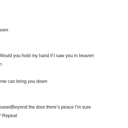
aven
Would you hold my hand if I saw you in heaven
n
nTime can bring you down
asedBeyond the door there’s peace I’m sure
n* Repeat