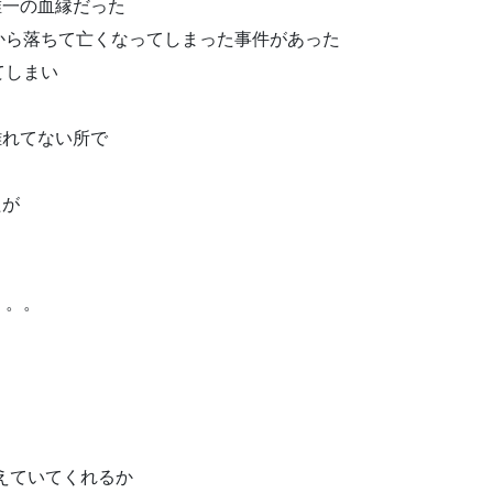
唯一の血縁だった
から落ちて亡くなってしまった事件があった
てしまい
離れてない所で
たが
。。。
えていてくれるか