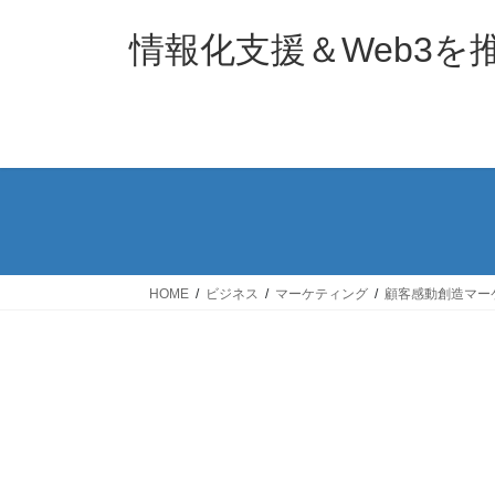
コ
ナ
ン
ビ
情報化支援＆Web3
テ
ゲ
ン
ー
ツ
シ
へ
ョ
ス
ン
キ
に
ッ
移
プ
動
HOME
ビジネス
マーケティング
顧客感動創造マー