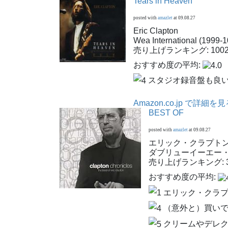
Tears in Heaven
posted with
amazlet
at 09.08.27
Eric Clapton
Wea International (1999-1
売り上げランキング: 1002
おすすめ度の平均:
スタジオ録音盤も良
Amazon.co.jp で詳細を
BEST OF
posted with
amazlet
at 09.08.27
エリック・クラプト
ダブリューイーエー・ジャパ
売り上げランキング: 3
おすすめ度の平均:
エリック・クラプ
（意外と）買い
クリームやデレク