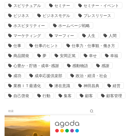
スピリチュアル
セミナー
セミナー・イベント
ビジネス
ビジネスモデル
プレスリリース
ホスピタリティー
ホームページ戦略
マーケティング
マーフィー
人生
人間
仕事
仕事のヒント
仕事力・仕事観・働き方
商品開発
夢
安岡正篤
幸せ
幸福
心豊か・貯徳・成幸･感謝
感動物語
感謝
成功
成幸応援倶楽部
政治・経済・社会
業務ＩＴ最適化
潜在意識
神田昌典
経営
自己啓発
行動
集客
顧客
顧客管理