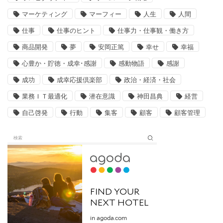
マーケティング
マーフィー
人生
人間
仕事
仕事のヒント
仕事力・仕事観・働き方
商品開発
夢
安岡正篤
幸せ
幸福
心豊か・貯徳・成幸･感謝
感動物語
感謝
成功
成幸応援倶楽部
政治・経済・社会
業務ＩＴ最適化
潜在意識
神田昌典
経営
自己啓発
行動
集客
顧客
顧客管理