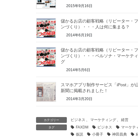
2015年9月16日
儲かるお店の顧客戦略（リピーター・
ンづくり）・・・人は何に集まる？
2014年6月19日
儲かるお店の顧客戦略（リピーター・
ンづくり）・・・ペルソナ・マーケテ
グ
2014年5月6日
スマホアプリ制作サービス「iPost」が
新聞に掲載されました！
2014年3月20日
ビジネス
、
マーケティング
、
経営
カテゴリー
FAXDM
ビジネス
マーケテ
タグ
仮説
小冊子
神田昌典