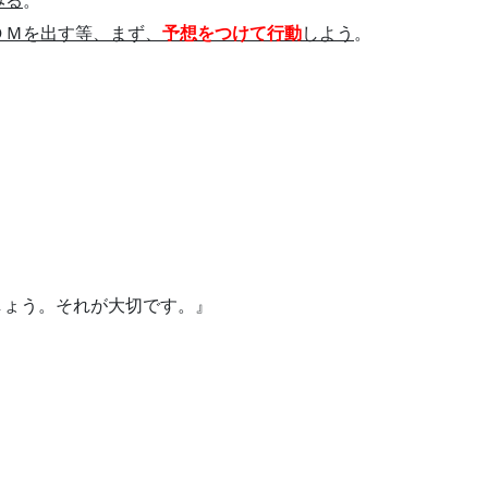
みる
。
ＤＭを出す等、まず、
予想をつけて行動
しよう
。
しょう。それが大切です。』
！