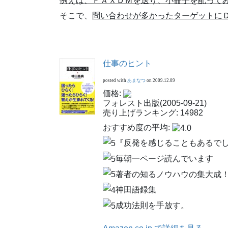
例えば、ＦＡＸＤＭを送り、小冊子を配って
そこで、
問い合わせが多かったターゲットに
仕事のヒント
posted with
あまなつ
on 2009.12.09
価格:
フォレスト出版(2005-09-21)
売り上げランキング: 14982
おすすめ度の平均:
『反発を感じることもあるで
毎朝一ページ読んでいます
著者の知るノウハウの集大成
神田語録集
成功法則を手放す。