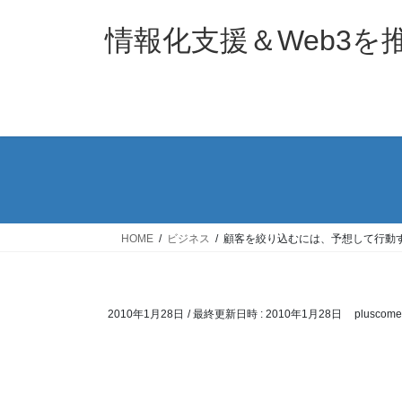
コ
ナ
ン
ビ
情報化支援＆Web3
テ
ゲ
ン
ー
ツ
シ
へ
ョ
ス
ン
キ
に
ッ
移
プ
動
HOME
ビジネス
顧客を絞り込むには、予想して行動
2010年1月28日
/ 最終更新日時 :
2010年1月28日
pluscome