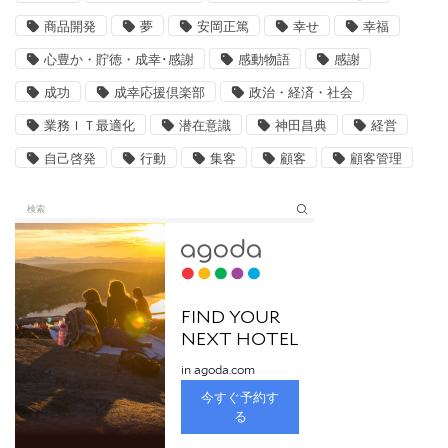
商品開発
夢
安岡正篤
幸せ
幸福
心豊か・貯徳・成幸･感謝
感動物語
感謝
成功
成幸応援倶楽部
政治・経済・社会
業務ＩＴ最適化
潜在意識
神田昌典
経営
自己啓発
行動
集客
顧客
顧客管理