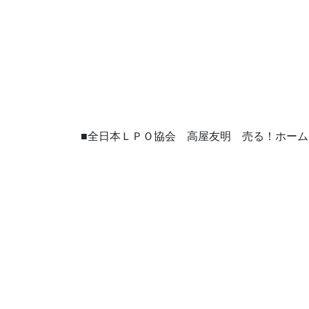
■全日本ＬＰＯ協会 高屋友明 売る！ホー