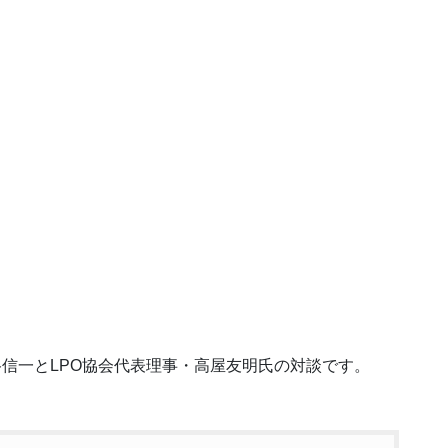
男」菅谷信一とLPO協会代表理事・高屋友明氏の対談です。