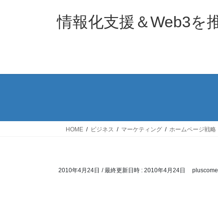
コ
ナ
ン
ビ
情報化支援＆Web3
テ
ゲ
ン
ー
ツ
シ
へ
ョ
ス
ン
キ
に
ッ
移
プ
動
HOME
ビジネス
マーケティング
ホームページ戦略
2010年4月24日
/ 最終更新日時 :
2010年4月24日
pluscome