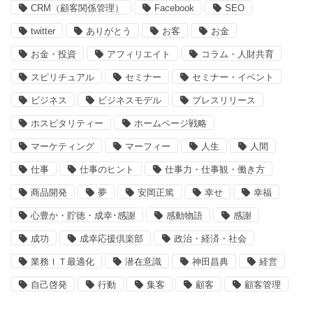
CRM（顧客関係管理）
Facebook
SEO
twitter
ありがとう
お客
お金
お金・投資
アフィリエイト
コラム・人財共育
スピリチュアル
セミナー
セミナー・イベント
ビジネス
ビジネスモデル
プレスリリース
ホスピタリティー
ホームページ戦略
マーケティング
マーフィー
人生
人間
仕事
仕事のヒント
仕事力・仕事観・働き方
商品開発
夢
安岡正篤
幸せ
幸福
心豊か・貯徳・成幸･感謝
感動物語
感謝
成功
成幸応援倶楽部
政治・経済・社会
業務ＩＴ最適化
潜在意識
神田昌典
経営
自己啓発
行動
集客
顧客
顧客管理