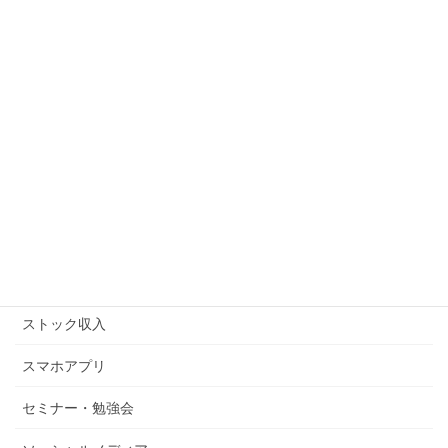
アフィリエイト
アマゾンFBA
アマゾンキャンペーン
アメブロ
キンドル
コピーライティング
ストックビジネス
ストック収入
スマホアプリ
セミナー・勉強会