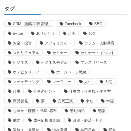
タグ
CRM（顧客関係管理）
Facebook
SEO
twitter
ありがとう
お客
お金
お金・投資
アフィリエイト
コラム・人財共育
スピリチュアル
セミナー
セミナー・イベント
ビジネス
ビジネスモデル
プレスリリース
ホスピタリティー
ホームページ戦略
マーケティング
マーフィー
人生
人間
仕事
仕事のヒント
仕事力・仕事観・働き方
商品開発
夢
安岡正篤
幸せ
幸福
心豊か・貯徳・成幸･感謝
感動物語
感謝
成功
成幸応援倶楽部
政治・経済・社会
業務ＩＴ最適化
潜在意識
神田昌典
経営