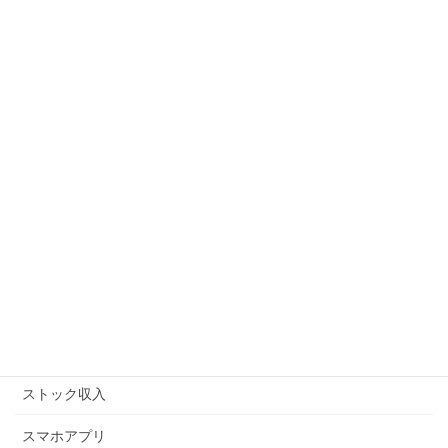
Wordpress
お客様の声
アフィリエイト
アマゾンFBA
アマゾンキャンペーン
アメブロ
キンドル
コピーライティング
ストックビジネス
ストック収入
スマホアプリ