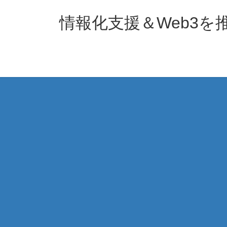
コ
ナ
ン
ビ
情報化支援＆Web3
テ
ゲ
ン
ー
ツ
シ
へ
ョ
ス
ン
キ
に
ッ
移
プ
動