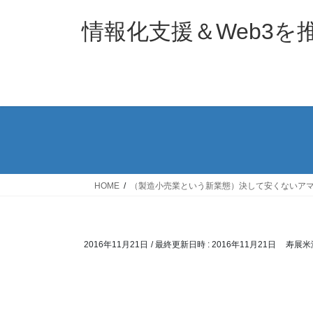
コ
ナ
ン
ビ
情報化支援＆Web3
テ
ゲ
ン
ー
ツ
シ
へ
ョ
ス
ン
キ
に
ッ
移
プ
動
HOME
（製造小売業という新業態）決して安くないアマゾ
2016年11月21日
/ 最終更新日時 :
2016年11月21日
寿展米