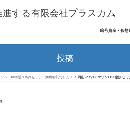
を推進する有限会社プラスカム
暗号資産・仮想
投稿
ンFBA物販2Daysセミナー満席御礼でした！
岡山2daysアマゾンFBA物販セミナ
澤