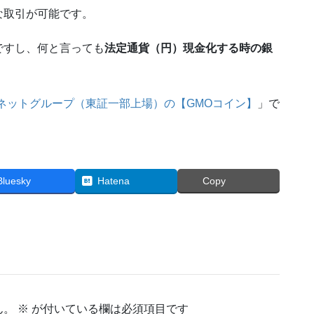
な取引が可能です。
ですし、何と言っても
法定通貨（円）現金化する時の銀
ーネットグループ（東証一部上場）の【GMOコイン】
」で
Bluesky
Hatena
Copy
ん。
※
が付いている欄は必須項目です