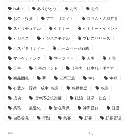
twitter
ありがとう
お客
お金
お金・投資
アフィリエイト
コラム・人財共育
スピリチュアル
セミナー
セミナー・イベント
ビジネス
ビジネスモデル
プレスリリース
ホスピタリティー
ホームページ戦略
マーケティング
マーフィー
人生
人間
仕事
仕事のヒント
仕事力・仕事観・働き方
商品開発
夢
安岡正篤
幸せ
幸福
心豊か・貯徳・成幸･感謝
感動物語
感謝
成功
成幸応援倶楽部
政治・経済・社会
業務ＩＴ最適化
潜在意識
神田昌典
経営
自己啓発
行動
集客
顧客
顧客管理