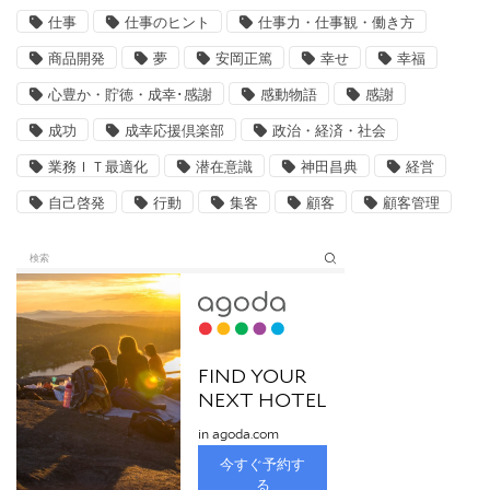
仕事
仕事のヒント
仕事力・仕事観・働き方
商品開発
夢
安岡正篤
幸せ
幸福
心豊か・貯徳・成幸･感謝
感動物語
感謝
成功
成幸応援倶楽部
政治・経済・社会
業務ＩＴ最適化
潜在意識
神田昌典
経営
自己啓発
行動
集客
顧客
顧客管理