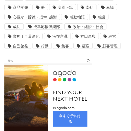
商品開発
夢
安岡正篤
幸せ
幸福
心豊か・貯徳・成幸･感謝
感動物語
感謝
成功
成幸応援倶楽部
政治・経済・社会
業務ＩＴ最適化
潜在意識
神田昌典
経営
自己啓発
行動
集客
顧客
顧客管理