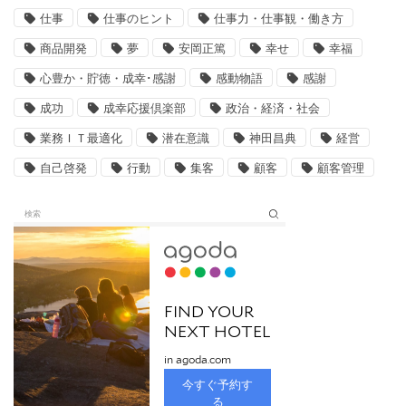
仕事
仕事のヒント
仕事力・仕事観・働き方
商品開発
夢
安岡正篤
幸せ
幸福
心豊か・貯徳・成幸･感謝
感動物語
感謝
成功
成幸応援倶楽部
政治・経済・社会
業務ＩＴ最適化
潜在意識
神田昌典
経営
自己啓発
行動
集客
顧客
顧客管理