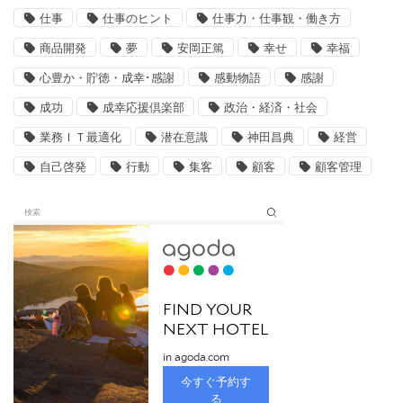
仕事
仕事のヒント
仕事力・仕事観・働き方
商品開発
夢
安岡正篤
幸せ
幸福
心豊か・貯徳・成幸･感謝
感動物語
感謝
成功
成幸応援倶楽部
政治・経済・社会
業務ＩＴ最適化
潜在意識
神田昌典
経営
自己啓発
行動
集客
顧客
顧客管理