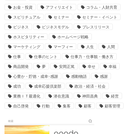
お金・投資
アフィリエイト
コラム・人財共育
スピリチュアル
セミナー
セミナー・イベント
ビジネス
ビジネスモデル
プレスリリース
ホスピタリティー
ホームページ戦略
マーケティング
マーフィー
人生
人間
仕事
仕事のヒント
仕事力・仕事観・働き方
商品開発
夢
安岡正篤
幸せ
幸福
心豊か・貯徳・成幸･感謝
感動物語
感謝
成功
成幸応援倶楽部
政治・経済・社会
業務ＩＴ最適化
潜在意識
神田昌典
経営
自己啓発
行動
集客
顧客
顧客管理