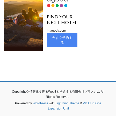
Copyright © 情報化支援＆Web3を推進する有限会社プラスカム All
Rights Reserved.
Powered by
WordPress
with
Lightning Theme
&
VK All in One
Expansion Unit