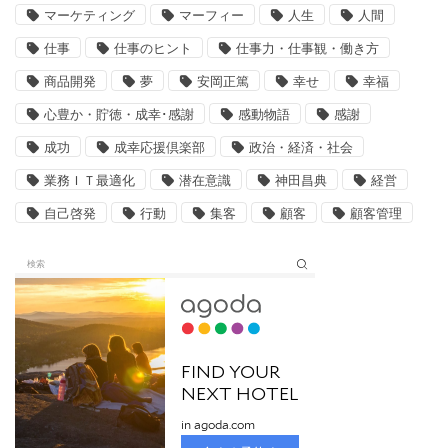
マーケティング
マーフィー
人生
人間
仕事
仕事のヒント
仕事力・仕事観・働き方
商品開発
夢
安岡正篤
幸せ
幸福
心豊か・貯徳・成幸･感謝
感動物語
感謝
成功
成幸応援倶楽部
政治・経済・社会
業務ＩＴ最適化
潜在意識
神田昌典
経営
自己啓発
行動
集客
顧客
顧客管理