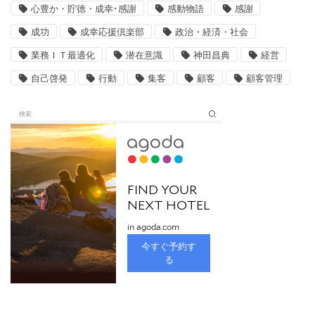
心豊か・貯徳・成幸･感謝
感動物語
感謝
成功
成幸応援倶楽部
政治・経済・社会
業務ＩＴ最適化
潜在意識
神田昌典
経営
自己啓発
行動
集客
顧客
顧客管理