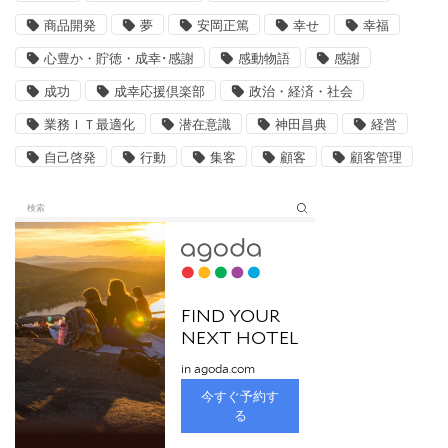
商品開発
夢
安岡正篤
幸せ
幸福
心豊か・貯徳・成幸･感謝
感動物語
感謝
成功
成幸応援倶楽部
政治・経済・社会
業務ＩＴ最適化
潜在意識
神田昌典
経営
自己啓発
行動
集客
顧客
顧客管理