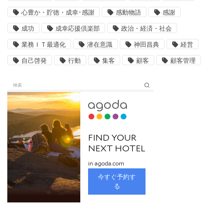
心豊か・貯徳・成幸･感謝
感動物語
感謝
成功
成幸応援倶楽部
政治・経済・社会
業務ＩＴ最適化
潜在意識
神田昌典
経営
自己啓発
行動
集客
顧客
顧客管理