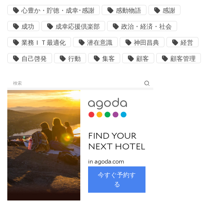
心豊か・貯徳・成幸･感謝
感動物語
感謝
成功
成幸応援倶楽部
政治・経済・社会
業務ＩＴ最適化
潜在意識
神田昌典
経営
自己啓発
行動
集客
顧客
顧客管理