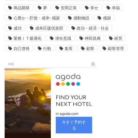
商品開発
夢
安岡正篤
幸せ
幸福
心豊か・貯徳・成幸･感謝
感動物語
感謝
成功
成幸応援倶楽部
政治・経済・社会
業務ＩＴ最適化
潜在意識
神田昌典
経営
自己啓発
行動
集客
顧客
顧客管理