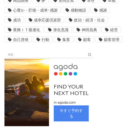
商品開発
夢
安岡正篤
幸せ
幸福
心豊か・貯徳・成幸･感謝
感動物語
感謝
成功
成幸応援倶楽部
政治・経済・社会
業務ＩＴ最適化
潜在意識
神田昌典
経営
自己啓発
行動
集客
顧客
顧客管理