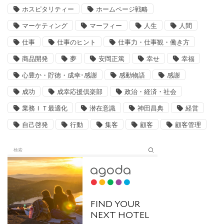
ホスピタリティー
ホームページ戦略
マーケティング
マーフィー
人生
人間
仕事
仕事のヒント
仕事力・仕事観・働き方
商品開発
夢
安岡正篤
幸せ
幸福
心豊か・貯徳・成幸･感謝
感動物語
感謝
成功
成幸応援倶楽部
政治・経済・社会
業務ＩＴ最適化
潜在意識
神田昌典
経営
自己啓発
行動
集客
顧客
顧客管理