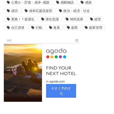
心豊か・貯徳・成幸･感謝
感動物語
感謝
成功
成幸応援倶楽部
政治・経済・社会
業務ＩＴ最適化
潜在意識
神田昌典
経営
自己啓発
行動
集客
顧客
顧客管理