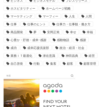
ビジネス
ビジネスモデル
プレスリリース
ホスピタリティー
ホームページ戦略
マーケティング
マーフィー
人生
人間
仕事
仕事のヒント
仕事力・仕事観・働き方
商品開発
夢
安岡正篤
幸せ
幸福
心豊か・貯徳・成幸･感謝
感動物語
感謝
成功
成幸応援倶楽部
政治・経済・社会
業務ＩＴ最適化
潜在意識
神田昌典
経営
自己啓発
行動
集客
顧客
顧客管理