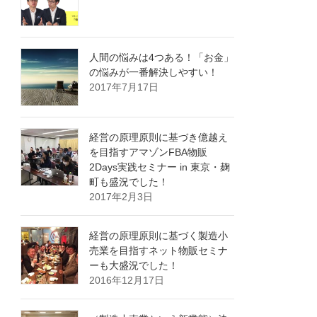
人間の悩みは4つある！「お金」
の悩みが一番解決しやすい！
2017年7月17日
経営の原理原則に基づき億越え
を目指すアマゾンFBA物販
2Days実践セミナー in 東京・麹
町も盛況でした！
2017年2月3日
経営の原理原則に基づく製造小
売業を目指すネット物販セミナ
ーも大盛況でした！
2016年12月17日