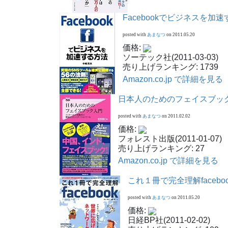
Facebookでビジネスを加
posted with
あまなつ
on 2011.05.20
価格:
ソーテック社(2011-03-03)
売り上げランキング: 1739
Amazon.co.jp で詳細を見る
日本人のためのフェイスブック入門 (F
posted with
あまなつ
on 2011.02.02
価格:
フォレスト出版(2011-01-07)
売り上げランキング: 27
Amazon.co.jp で詳細を見る
これ１冊で完全理解facebo
posted with
あまなつ
on 2011.05.20
価格:
日経BP社(2011-02-02)