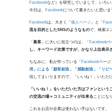
Facebook
など）を研究していまして、いろい
今日は、
Facebook
について書きたいと思いま
Facebook
は、大きく「
個人ページ
」と「
Face
流を目的としたSNSのようなもの
で、検索エ
「
集客
」に大いに役立つのは、「
Facebook
ペ
し、キーワード次第ですが、かなり上位表示
ちなみに、私が作っている「
Facebook
ページ
用」による「顧客創造」「感動創造」「リピ
信してまいりますので、「いいね！」いただ
「いいね！」をいただいた方はファンという
の交流の場＝コミュニティが出来る
ことにな
これをお店や企業は使わない手はないです。