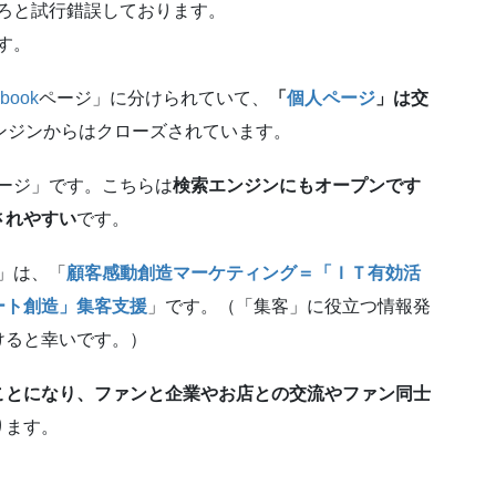
ろと試行錯誤しております。
す。
book
ページ」に分けられていて、
「
個人ページ
」は交
ンジンからはクローズされています。
ージ」です。こちらは
検索エンジンにもオープンです
されやすい
です。
」は、「
顧客感動創造マーケティング＝「ＩＴ有効活
ート創造」集客支援
」です。（「集客」に役立つ情報発
けると幸いです。）
ことになり、ファンと企業やお店との交流やファン同士
ります。