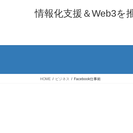
コ
ナ
ン
ビ
情報化支援＆Web3
テ
ゲ
ン
ー
ツ
シ
へ
ョ
ス
ン
キ
に
ッ
移
プ
動
HOME
ビジネス
Facebook仕事術