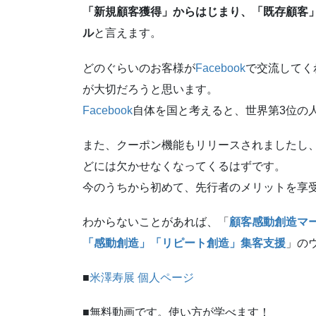
「新規顧客獲得」からはじまり、「既存顧客
ル
と言えます。
どのぐらいのお客様が
Facebook
で交流してく
が大切だろうと思います。
Facebook
自体を国と考えると、世界第3位の
また、クーポン機能もリリースされましたし
どには欠かせなくなってくるはずです。
今のうちから初めて、先行者のメリットを享
わからないことがあれば、「
顧客感動創造マ
「感動創造」「リピート創造」集客支援
」の
■
米澤寿展 個人ページ
■無料動画です。使い方が学べます！