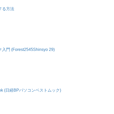
速する方法
orest2545Shinsyo 29)
ok (日経BPパソコンベストムック)