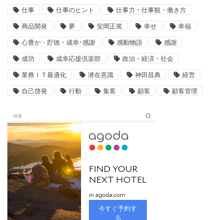
仕事
仕事のヒント
仕事力・仕事観・働き方
商品開発
夢
安岡正篤
幸せ
幸福
心豊か・貯徳・成幸･感謝
感動物語
感謝
成功
成幸応援倶楽部
政治・経済・社会
業務ＩＴ最適化
潜在意識
神田昌典
経営
自己啓発
行動
集客
顧客
顧客管理