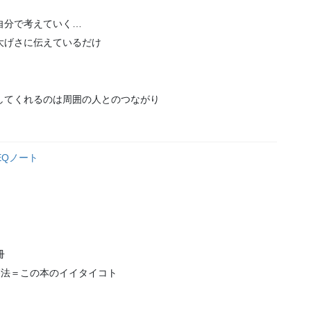
自分で考えていく…
大げさに伝えているだけ
してくれるのは周囲の人とのつながり
EQノート
冊
療法＝この本のイイタイコト