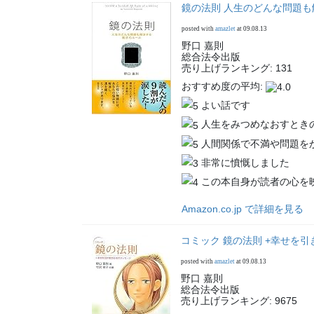
鏡の法則 人生のどんな問題
posted with
amazlet
at 09.08.13
野口 嘉則
総合法令出版
売り上げランキング: 131
おすすめ度の平均:
よい話です
人生をみつめなおすとき
人間関係で不満や問題を
非常に憤慨しました
この本自身が読者の心を
Amazon.co.jp で詳細を見る
コミック 鏡の法則 +幸せを引
posted with
amazlet
at 09.08.13
野口 嘉則
総合法令出版
売り上げランキング: 9675