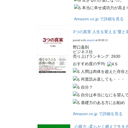
本当に幸せ成功力が高ま
Amazon.co.jp で詳細を見る
3つの真実 人生を変える“愛と
posted with
amazlet
at 09.08.13
野口嘉則
ビジネス社
売り上げランキング: 2630
おすすめ度の平均:
人間は肉体を超えた存在
何度読み直しても・・・
自分？
自分は本当になにを望ん
基礎力のある方にお勧め
Amazon.co.jp で詳細を見る
心眼力 -柔らかく燃えて生きる3