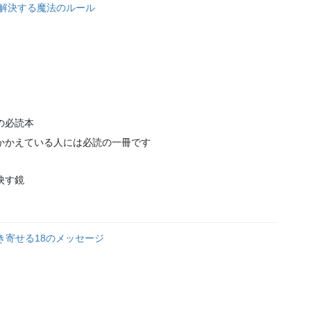
も解決する魔法のルール
の必読本
かかえている人には必読の一冊です
映す鏡
き寄せる18のメッセージ