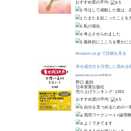
おすすめ度の平均:
号泣して感動した後は、
たまたま起こったことを
私の場合、
考えさせられました
最終的にこころを豊かに
Amazon.co.jp で詳細を見る
幸せ成功力を日増しに高める
posted with
amazlet
at 09.08.13
野口 嘉則
日本実業出版社
売り上げランキング: 1362
おすすめ度の平均:
自分を見つめるための一
我究ワークシート+論理
よくできてます
生きるのが楽になった