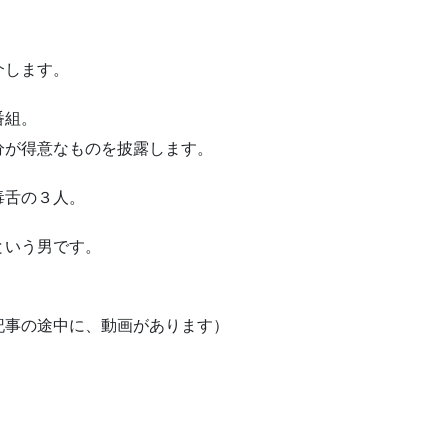
介します。
番組。
分が得意なものを披露します。
毒舌の３人。
という男です。
。
記事の途中に、動画があります）