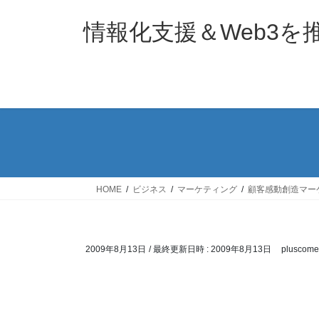
コ
ナ
ン
ビ
情報化支援＆Web3
テ
ゲ
ン
ー
ツ
シ
へ
ョ
ス
ン
キ
に
ッ
移
プ
動
HOME
ビジネス
マーケティング
顧客感動創造マー
2009年8月13日
/ 最終更新日時 :
2009年8月13日
pluscome