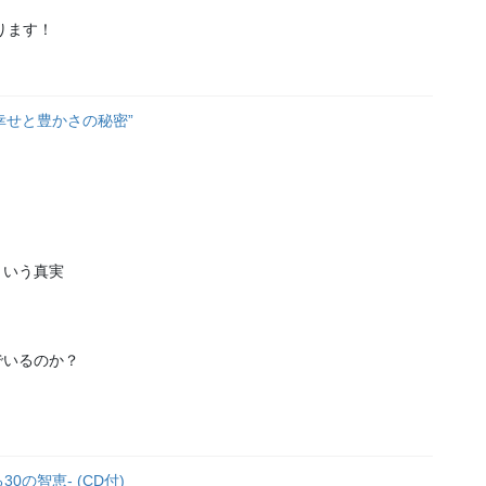
ります！
幸せと豊かさの秘密”
という真実
でいるのか？
0の智恵- (CD付)