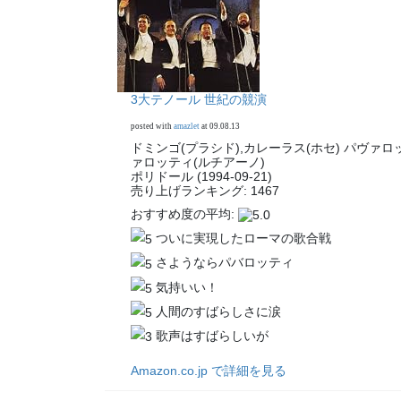
3大テノール 世紀の競演
posted with
amazlet
at 09.08.13
ドミンゴ(プラシド),カレーラス(ホセ) パヴァロ
ァロッティ(ルチアーノ)
ポリドール (1994-09-21)
売り上げランキング: 1467
おすすめ度の平均:
ついに実現したローマの歌合戦
さようならパバロッティ
気持いい！
人間のすばらしさに涙
歌声はすばらしいが
Amazon.co.jp で詳細を見る