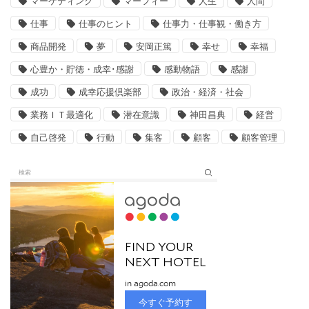
マーケティング
マーフィー
人生
人間
仕事
仕事のヒント
仕事力・仕事観・働き方
商品開発
夢
安岡正篤
幸せ
幸福
心豊か・貯徳・成幸･感謝
感動物語
感謝
成功
成幸応援倶楽部
政治・経済・社会
業務ＩＴ最適化
潜在意識
神田昌典
経営
自己啓発
行動
集客
顧客
顧客管理