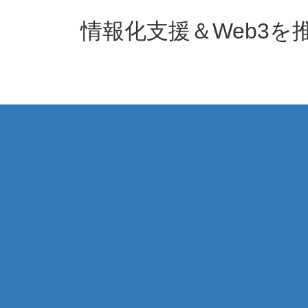
コ
ナ
ン
ビ
情報化支援＆Web3
テ
ゲ
ン
ー
ツ
シ
へ
ョ
ス
ン
キ
に
ッ
移
プ
動