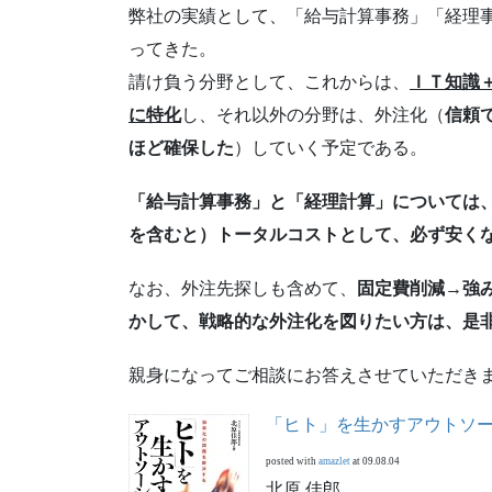
弊社の実績として、「給与計算事務」「経理
ってきた。
請け負う分野として、これからは、
ＩＴ知識
に特化
し、それ以外の分野は、外注化（
信頼
ほど確保した
）していく予定である。
「給与計算事務」と「経理計算」については
を含むと）トータルコストとして、必ず安く
なお、外注先探しも含めて、
固定費削減→強
かして、戦略的な外注化を図りたい方は、是
親身になってご相談にお答えさせていただき
「ヒト」を生かすアウトソ
posted with
amazlet
at 09.08.04
北原 佳郎