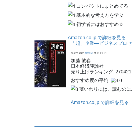
コンパクトにまとめてる
基本的な考え方を学ぶ
初学者にはおすすめ☆
Amazon.co.jp で詳細を見る
「超」企業―ビジネスプロセ
posted with
amazlet
at 09.08.04
加藤 敏春
日本経済評論社
売り上げランキング: 270421
おすすめ度の平均:
薄いわりには、読むのに
Amazon.co.jp で詳細を見る