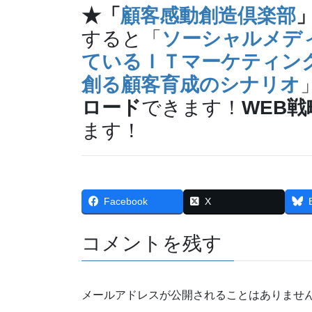
★「
顧客感動創造倶楽部
すると「
ソーシャルメデ
ているＩＴマーケティン
創る顧客育成のシナリオ
ロード
できます！
WEB戦
ます！
Facebook
X
コメントを残す
メールアドレスが公開されることはありませ