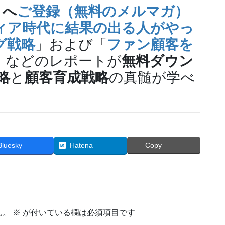
」へ
ご登録（無料のメルマガ）
ィア時代に結果の出る人がやっ
グ戦略
」および「
ファン顧客を
」などのレポートが
無料ダウン
略
と
顧客育成戦略
の真髄が学べ
Bluesky
Hatena
Copy
ん。
※
が付いている欄は必須項目です