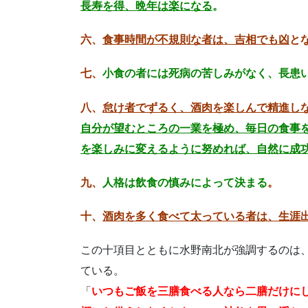
長寿を得、晩年は楽になる
。
六、
食事時間が不規則な者は、吉相でも凶
と
七、
小食の者には死病の苦しみがなく、長患
八、
怠け者でずるく、酒肉を楽しんで精進し
自分が望むところの一業を極め、毎日の食事
を楽しみに変えるように努めれば、自然に成
九、
人格は飲食の慎みによって決まる
。
十、
酒肉を多く食べて太っている者は、生涯
この十項目とともに水野南北が強調するのは
ている。
「
いつもご飯を三膳食べる人なら二膳だけに