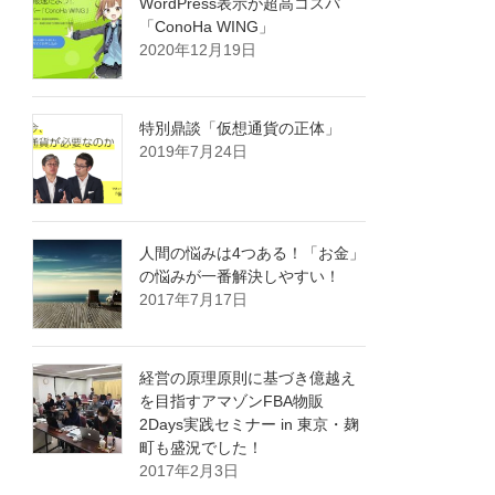
WordPress表示が超高コスパ
「ConoHa WING」
2020年12月19日
特別鼎談「仮想通貨の正体」
2019年7月24日
人間の悩みは4つある！「お金」
の悩みが一番解決しやすい！
2017年7月17日
経営の原理原則に基づき億越え
を目指すアマゾンFBA物販
2Days実践セミナー in 東京・麹
町も盛況でした！
2017年2月3日