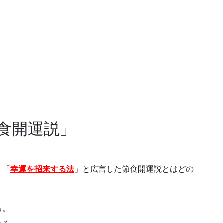
食開運説」
、「
幸運を招来する法
」と広言した節食開運説とはどの
る。