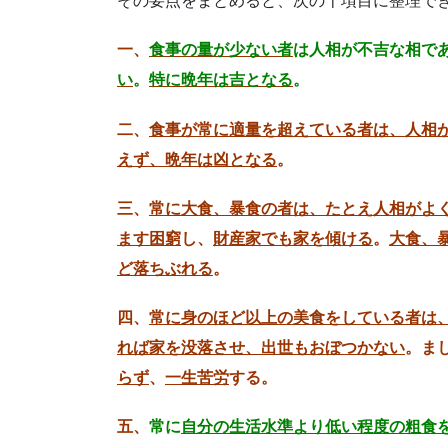
その要点をまとめると、次の十項目に整理で
一、
食事の量が少ない者
は人相が不吉な相で
い
。
特に晩年は吉となる
。
二、
食事が常に適量を超えている者は、人相
えず、晩年は凶となる
。
三、
常に大食、暴食の者は、たとえ人相がよ
ます困窮
し、
財産家でも家を傾ける
。
大食、
ど落ちぶれる
。
四、
常に身のほど以上の美食をしている者は
れば家を没落させ、出世もおぼつかない
。ま
らず
、
一生苦労
する。
五、
常に
自分の生活水準より低い程度の粗食