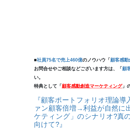
■
社員75名で売上460億
のノウハウ「
顧客感動
お問合せやご相談などございます方は、「
顧
い。
特典として「
顧客感動創造マーケティング
」
『顧客ポートフォリオ理論導
ァン顧客倍増→利益が自然に
ケティング」のシナリオ?真
向けて?』