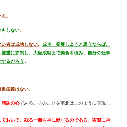
なる。
いもしない
。
ない者は成功しない
。
成功、発展しようと思うならば、
を厳重に節制し、大願成就まで美食を慎み、自分の仕事
功するだろう
。
出世栄達はない
。
、
感謝の心
である。そのことを南北はこのように表現し
しておいて、
残る一膳を神に献ずる
のである。実際に神