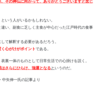
べ、その神仏に向かって、ありがとうございますと念じ
、という人がいるかもしれない。
と違い、副食に乏しく主食が中心だった江戸時代の食事
にして解釈する必要があるだろう。
置く心がけがポイント
である。
、表裏一体のものとして日常生活での心掛けを説く。
運はさらにひらけ、強運となる
と
いうのだ。
・中矢伸一氏の記事より