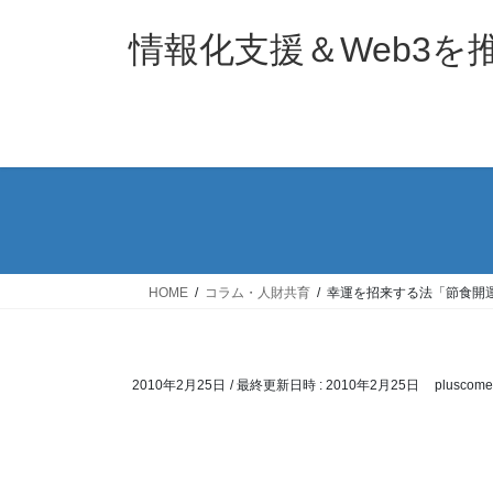
コ
ナ
ン
ビ
情報化支援＆Web3
テ
ゲ
ン
ー
ツ
シ
へ
ョ
ス
ン
キ
に
ッ
移
プ
動
HOME
コラム・人財共育
幸運を招来する法「節食開
2010年2月25日
/ 最終更新日時 :
2010年2月25日
pluscome