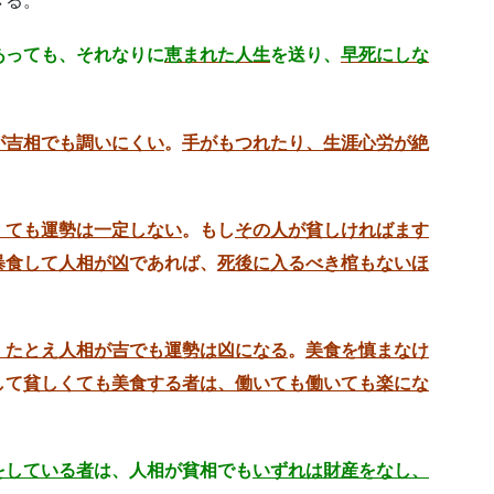
きる。
あっても、それなりに
恵まれた人生
を送り、
早死にしな
が吉相でも調いにくい
。
手がもつれたり、生涯心労が絶
くても運勢は一定しない
。もし
その人が貧しければます
暴食して人相が凶
であれば、
死後に入るべき棺もないほ
、たとえ人相が吉でも運勢は凶になる
。
美食を慎まなけ
して
貧しくても美食する者は、働いても働いても楽にな
をしている者
は、人相が貧相でも
いずれは財産をなし、