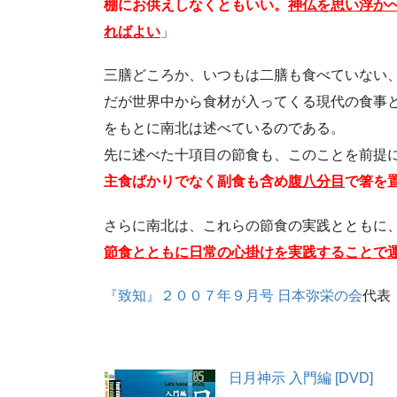
棚にお供えしなくともいい。
神仏を思い浮か
ればよい
」
三膳どころか、いつもは二膳も食べていない
だが世界中から食材が入ってくる現代の食事
をもとに南北は述べているのである。
先に述べた十項目の節食も、このことを前提
主食ばかりでなく副食も含め
腹八分目
で箸を
さらに南北は、これらの節食の実践とともに
節食とともに日常の心掛けを実践することで
『致知』２００７年９月号
日本弥栄の会
代表
日月神示 入門編 [DVD]