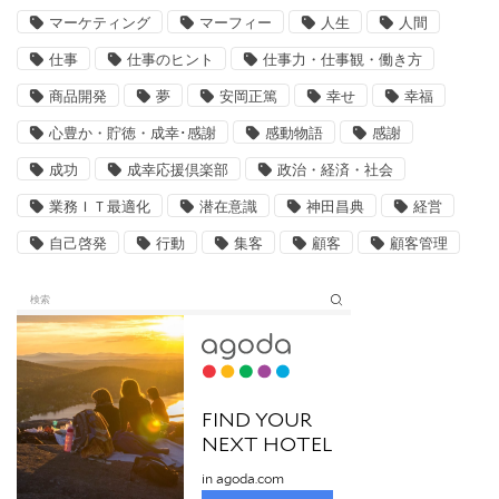
マーケティング
マーフィー
人生
人間
仕事
仕事のヒント
仕事力・仕事観・働き方
商品開発
夢
安岡正篤
幸せ
幸福
心豊か・貯徳・成幸･感謝
感動物語
感謝
成功
成幸応援倶楽部
政治・経済・社会
業務ＩＴ最適化
潜在意識
神田昌典
経営
自己啓発
行動
集客
顧客
顧客管理